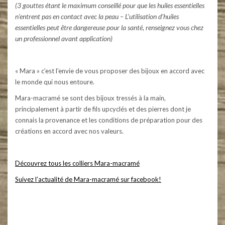
(3 gouttes étant le maximum conseillé pour que les huiles essentielles
n’entrent pas en contact avec la peau – L’utilisation d’huiles
essentielles peut être dangereuse pour la santé, renseignez vous chez
un professionnel avant application)
« Mara » c’est l’envie de vous proposer des bijoux en accord avec
le monde qui nous entoure.
Mara-macramé se sont des bijoux tressés à la main,
principalement à partir de fils upcyclés et des pierres dont je
connais la provenance et les conditions de préparation pour des
créations en accord avec nos valeurs.
Découvrez tous les colliers Mara-macramé
Suivez l’actualité de Mara-macramé sur facebook!
Mara-macramé – Bijoux en micro-macramé et pierres naturelles. Colliers, bracelets, boucles d’oreilles, bagues,
bijoux pour cheveux – dreads – atebas, couronne de fleurs, bijoux pour mariées. Collection de bijoux éthique,
utilisation de fils upcyclés et de pierres respectueuses des hommes et de l’environnement. #maramacrame