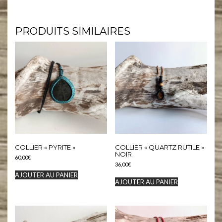
#micromacrame #macramecommunity #macrameartist #macramelove #pierresnaturelles #artisanat #creation
PRODUITS SIMILAIRES
COLLIER « PYRITE »
COLLIER « QUARTZ RUTILE »
NOIR
60,00
€
36,00
€
AJOUTER AU PANIER
AJOUTER AU PANIER