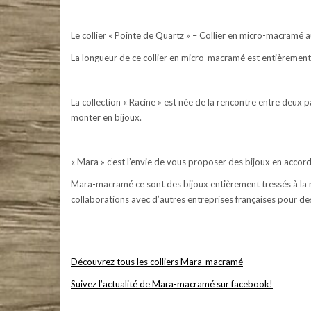
Le collier « Pointe de Quartz » – Collier en micro-macramé a
La longueur de ce collier en micro-macramé est entièrement 
La collection « Racine » est née de la rencontre entre deux p
monter en bijoux.
« Mara » c’est l’envie de vous proposer des bijoux en accor
Mara-macramé ce sont des bijoux entièrement tressés à la ma
collaborations avec d’autres entreprises françaises pour de
Mara-macramé – Bijoux en micro-macramé et pierres naturelles. Colliers, bracelets, boucles d’oreille
#micromacrame #macramecommunity #macrameartist #macramelove #pierresnaturelles #artisanat #c
Découvrez tous les colliers Mara-macramé
Suivez l’actualité de Mara-macramé sur facebook!
Mara-macramé – Bijoux en micro-macramé et pierres naturelles. Colliers, bracelets, boucles d’oreille