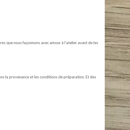
erres que nous façonnons avec amour à l’atelier avant de les
ns la provenance et les conditions de préparation. Et des
n de fils upcyclés et de pierres respectueuses des hommes et de l’environnement. #maramacrame
n de fils upcyclés et de pierres respectueuses des hommes et de l’environnement. #maramacrame