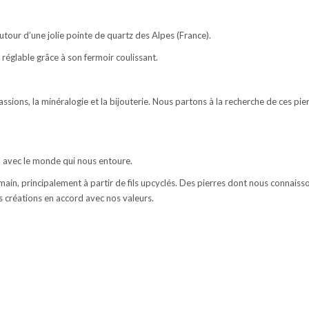
utour d’une jolie pointe de quartz des Alpes (France).
réglable grâce à son fermoir coulissant.
assions, la minéralogie et la bijouterie. Nous partons à la recherche de ces pi
d avec le monde qui nous entoure.
in, principalement à partir de fils upcyclés. Des pierres dont nous connaisso
s créations en accord avec nos valeurs.
s, bagues, bijoux pour cheveux – dreads – atebas, couronne de fleurs, bijoux pour mariées. Collection de bijoux éthique, utilisatio
reation
s, bagues, bijoux pour cheveux – dreads – atebas, couronne de fleurs, bijoux pour mariées. Collection de bijoux éthique, utilisatio