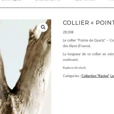
COLLIER « POIN
28,00
€
Le collier “Pointe de Quartz” – C
des Alpes (France).
La longueur de ce collier en mi
coulissant.
Rupture de stock
Catégories :
Collection "Racine"
,
Le