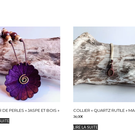
reation
 DE PERLES « JASPE ET BOIS »
COLLIER « QUARTZ RUTILE » 
36,00
€
SUITE
LIRE LA SUITE