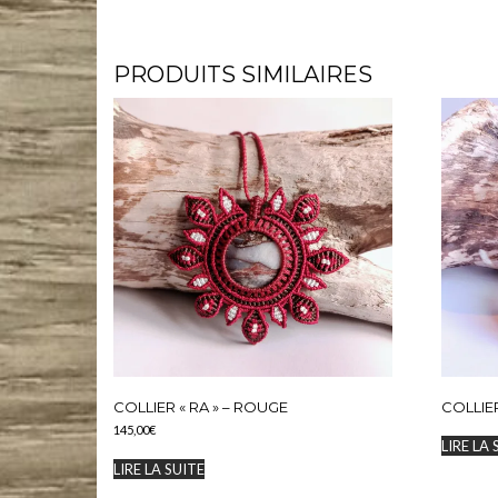
#micromacrame #macramecommunity #macrameartist #macramelove #pierresnaturelles #artisanat #c
PRODUITS SIMILAIRES
COLLIER « RA » – ROUGE
COLLIER
145,00
€
LIRE LA 
LIRE LA SUITE