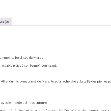
vis (0)
e ammonite fossilisée du Maroc.
réglable grâce à son fermoir coulissant.
 d’Ali et du micro-macramé de Mara. Avec la recherche et la taille des pierres 
d avec le monde qui nous entoure.
in, principalement à partir de fils upcyclés. Des pierres dont nous connaisso