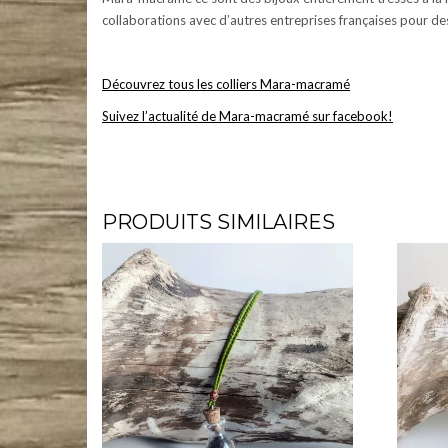
collaborations avec d’autres entreprises françaises pour de
Découvrez tous les colliers Mara-macramé
Suivez l’actualité de Mara-macramé sur facebook!
Mara-macramé – Bijoux en micro-macramé et pierres naturelles. Colliers, bracelets, boucles d’oreille
#micromacrame #macramecommunity #macrameartist #macramelove #pierresnaturelles #artisanat #c
PRODUITS SIMILAIRES