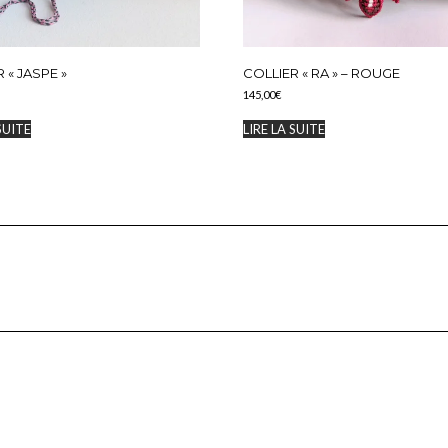
 « JASPE »
COLLIER « RA » – ROUGE
145,00
€
SUITE
LIRE LA SUITE