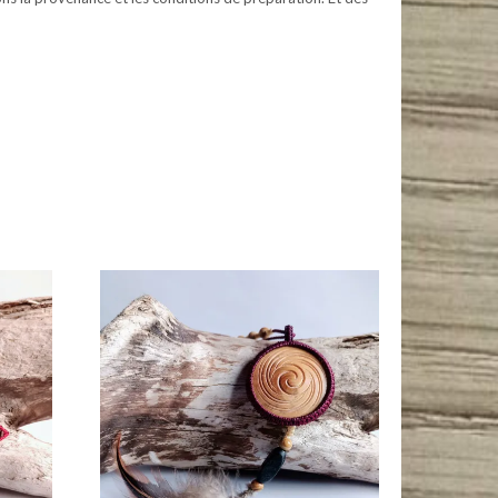
n de fils upcyclés et de pierres respectueuses des hommes et de l’environnement. #maramacrame