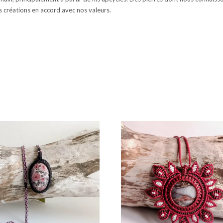
s créations en accord avec nos valeurs.
s, bagues, bijoux pour cheveux – dreads – atebas, couronne de fleurs, bijoux pour mariées. Collection de bijoux éthique, utilisatio
reation