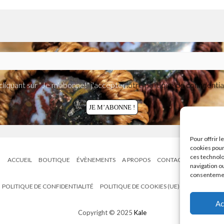
cliquant sur "Je m'abonne!" j'accepte
notre politique de confidential
Pour offrir 
cookies pour
ces technolo
ACCUEIL
BOUTIQUE
ÉVÈNEMENTS
A PROPOS
CONTACT
VOS AVIS
navigation ou
consentement
POLITIQUE DE CONFIDENTIALITÉ
POLITIQUE DE COOKIES (UE)
CONDITIONS 
Ac
Copyright © 2025
Kale