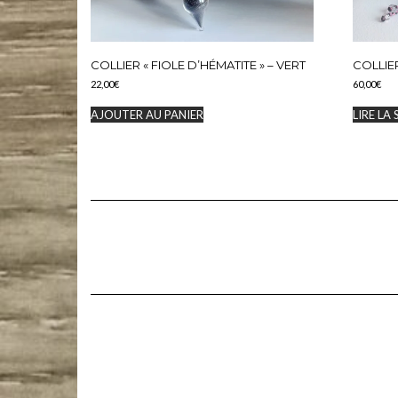
COLLIER « FIOLE D’HÉMATITE » – VERT
COLLIER
22,00
€
60,00
€
AJOUTER AU PANIER
LIRE LA 