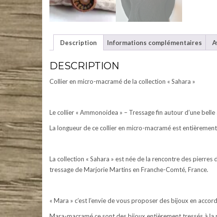
Description
Informations complémentaires
A
DESCRIPTION
Collier en micro-macramé de la collection « Sahara »
Le collier «
Ammonoidea
» – Tressage fin autour d’une bell
La longueur de ce collier en micro-macramé est entièrement 
La collection « Sahara » est née de la rencontre des pierres
tressage de Marjorie Martins en Franche-Comté, France.
« Mara » c’est l’envie de vous proposer des bijoux en accor
Mara-macramé ce sont des bijoux entièrement tressés à la ma