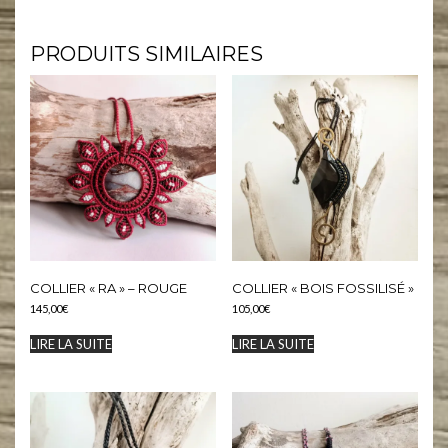
#micromacrame #macramecommunity #macrameartist #macramelove #pierresnaturelles #artisanat #creation
PRODUITS SIMILAIRES
COLLIER « RA » – ROUGE
COLLIER « BOIS FOSSILISÉ »
145,00
€
105,00
€
LIRE LA SUITE
LIRE LA SUITE