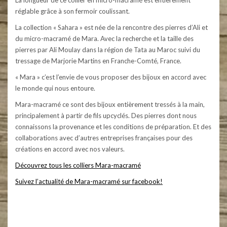
La longueur de ce collier en micro-macramé est entièrement
réglable grâce à son fermoir coulissant.
La collection « Sahara » est née de la rencontre des pierres d’Ali et
du micro-macramé de Mara. Avec la recherche et la taille des
pierres par Ali Moulay dans la région de Tata au Maroc suivi du
tressage de Marjorie Martins en Franche-Comté, France.
« Mara » c’est l’envie de vous proposer des bijoux en accord avec
le monde qui nous entoure.
Mara-macramé ce sont des bijoux entièrement tressés à la main,
principalement à partir de fils upcyclés. Des pierres dont nous
connaissons la provenance et les conditions de préparation. Et des
collaborations avec d’autres entreprises françaises pour des
créations en accord avec nos valeurs.
Découvrez tous les colliers Mara-macramé
Suivez l’actualité de Mara-macramé sur facebook!
Mara-macramé – Bijoux en micro-macramé et pierres naturelles. Colliers, bracelets, boucles d’oreilles, bagues,
bijoux pour cheveux – dreads – atebas, couronne de fleurs, bijoux pour mariées. Collection de bijoux éthique,
utilisation de fils upcyclés et de pierres respectueuses des hommes et de l’environnement. #maramacrame