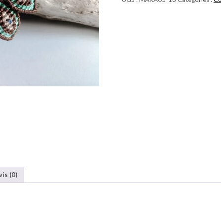
-
BLEU
vis (0)