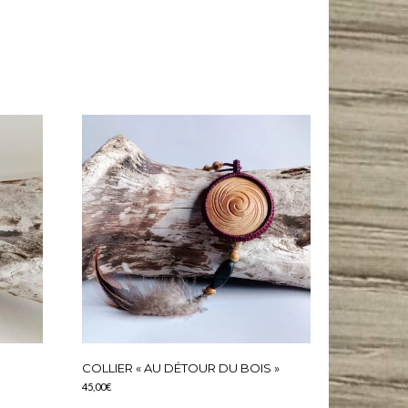
n de fils upcyclés et de pierres respectueuses des hommes et de l’environnement. #maramacrame
COLLIER « AU DÉTOUR DU BOIS »
45,00
€