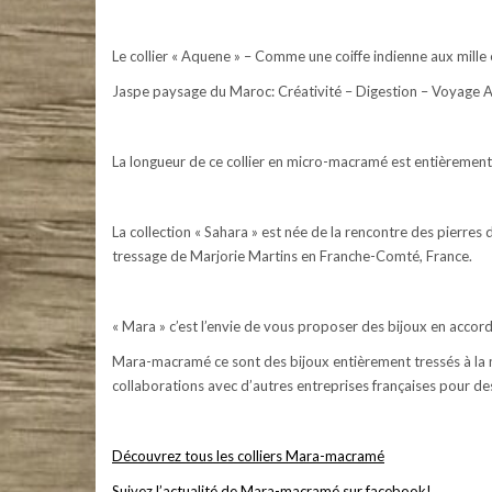
Le collier « Aquene » – Comme une coiffe indienne aux mille 
Jaspe paysage du Maroc: Créativité – Digestion – Voyage A
La longueur de ce collier en micro-macramé est entièrement 
La collection « Sahara » est née de la rencontre des pierres
tressage de Marjorie Martins en Franche-Comté, France.
« Mara » c’est l’envie de vous proposer des bijoux en accor
Mara-macramé ce sont des bijoux entièrement tressés à la ma
collaborations avec d’autres entreprises françaises pour de
Découvrez tous les colliers Mara-macramé
Suivez l’actualité de Mara-macramé sur facebook!