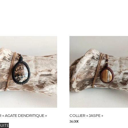
s, bagues, bijoux pour cheveux – dreads – atebas, couronne de fleurs, bijoux pour mariées. Collection de bijoux éthique, utilisatio
reation
R « AGATE DENDRITIQUE »
COLLIER « JASPE »
36,00
€
SUITE