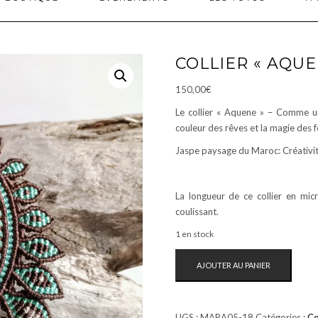
COLLIER « AQUE
150,00
€
Le collier « Aquene » – Comme une
couleur des rêves et la magie des
Jaspe paysage du Maroc: Créativit
La longueur de ce collier en mi
coulissant.
1 en stock
QUANTITÉ
AJOUTER AU PANIER
DE
COLLIER
"AQUENE"
UGS :
MARA05-18
Catégories :
Co