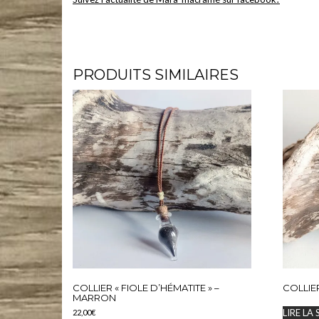
Mara-macramé – Bijoux en micro-macramé et pierres naturelles. Colliers, bracelets, boucles d’oreille
#micromacrame #macramecommunity #macrameartist #macramelove #pierresnaturelles #artisanat #c
PRODUITS SIMILAIRES
COLLIER « FIOLE D’HÉMATITE » –
COLLIE
MARRON
LIRE LA 
22,00
€