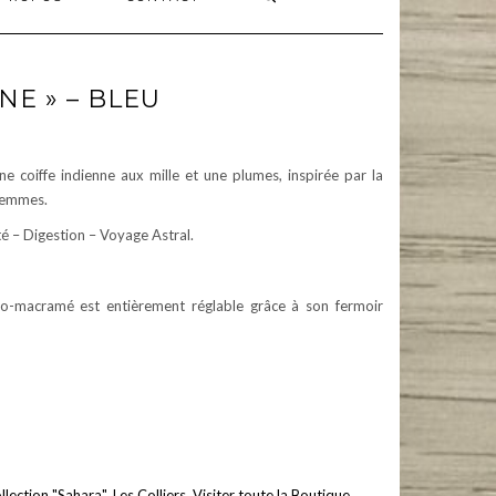
NE » – BLEU
 coiffe indienne aux mille et une plumes, inspirée par la
 femmes.
é – Digestion – Voyage Astral.
cro-macramé est entièrement réglable grâce à son fermoir
llection "Sahara"
,
Les Colliers
,
Visiter toute la Boutique