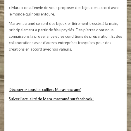
« Mara » c’est l’envie de vous proposer des bijoux en accord avec
le monde qui nous entoure.
Mara-macramé ce sont des bijoux entièrement tressés à la main,
principalement à partir de fils upcyclés. Des pierres dont nous
connaissons la provenance et les conditions de préparation. Et des
collaborations avec d’autres entreprises françaises pour des
créations en accord avec nos valeurs.
Mara-macramé – Bijoux en micro-macramé et pierres naturelles. Colliers, bracelets, boucles d’oreilles, bagues,
bijoux pour cheveux – dreads – atebas, couronne de fleurs, bijoux pour mariées. Collection de bijoux éthique,
utilisation de fils upcyclés et de pierres respectueuses des hommes et de l’environnement. #maramacrame
#micromacrame #macramecommunity #macrameartist #macramelove #pierresnaturelles #artisanat #creation
Découvrez tous les colliers Mara-macramé
Suivez l’actualité de Mara-macramé sur facebook!
Mara-macramé – Bijoux en micro-macramé et pierres naturelles. Colliers, bracelets, boucles d’oreilles, bagues,
bijoux pour cheveux – dreads – atebas, couronne de fleurs, bijoux pour mariées. Collection de bijoux éthique,
utilisation de fils upcyclés et de pierres respectueuses des hommes et de l’environnement. #maramacrame
#micromacrame #macramecommunity #macrameartist #macramelove #pierresnaturelles #artisanat #creation