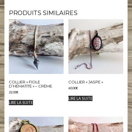
PRODUITS SIMILAIRES
COLLIER « FIOLE
COLLIER « JASPE »
D’HÉMATITE » – CRÈME
60,00
€
22,00
€
LIRE LA SUITE
LIRE LA SUITE