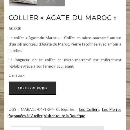
COLLIER « AGATE DU MAROC »
50,00
€
Le collier « Agate du Maroc » – Collier en micro-macramé autour
d’un joli morceau d’Agate du Maroc. Pierre façonnée avec amour à
l’atelier.
La longueur de ce collier en micro-macramé est entièrement
réglable grâce à son fermoir coulissant.
1 en stock
QUANTITÉ
AJOUTER AU PANIER
DE
COLLIER
"AGATE
UGS :
MARA15-04-1-2-4
Catégories :
Les Colliers
,
Les Pierres
DU
façonnées à l'Atelier
,
Visiter toute la Boutique
MAROC"