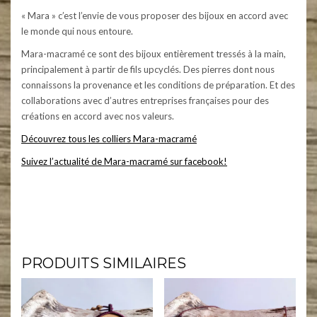
« Mara » c’est l’envie de vous proposer des bijoux en accord avec
le monde qui nous entoure.
Mara-macramé ce sont des bijoux entièrement tressés à la main,
principalement à partir de fils upcyclés. Des pierres dont nous
connaissons la provenance et les conditions de préparation. Et des
collaborations avec d’autres entreprises françaises pour des
créations en accord avec nos valeurs.
Découvrez tous les colliers Mara-macramé
Suivez l’actualité de Mara-macramé sur facebook!
Mara-macramé – Bijoux en micro-macramé et pierres naturelles. Colliers, bracelets, boucles d’oreilles, bagues,
bijoux pour cheveux – dreads – atebas, couronne de fleurs, bijoux pour mariées. Collection de bijoux éthique,
utilisation de fils upcyclés et de pierres respectueuses des hommes et de l’environnement. #maramacrame
#micromacrame #macramecommunity #macrameartist #macramelove #pierresnaturelles #artisanat #creation
PRODUITS SIMILAIRES