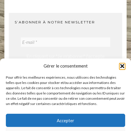
S’ABONNER À NOTRE NEWSLETTER
En cliquant sur "Je m'abonne!" j'accepte
notre politique de confidentialité.
Gérer le consentement
Pour offrir les meilleures expériences, nous utilisons des technologies
telles que les cookies pour stocker et/ou accéder aux informations des
appareils. Le fait de consentir à ces technologies nous permettra de traiter
des données telles que le comportement de navigation ou les ID uniques sur
ce site. Le fait de ne pas consentir ou de retirer son consentement peut avoir
un effet négatif sur certaines caractéristiques et fonctions.
ACCUEIL
BOUTIQUE
ÉVÈNEMENTS
A PROPOS
CONTACT
VOS AVIS
Accepter
MENTIONS LÉGALES
POLITIQUE DE CONFIDENTIALITÉ