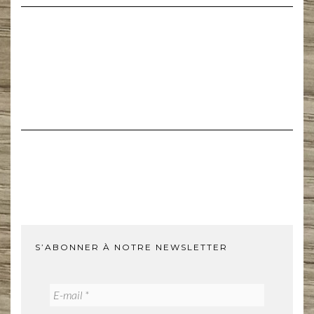
options
peuvent
être
choisies
sur
la
page
du
produit
S’ABONNER À NOTRE NEWSLETTER