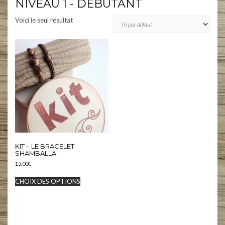
NIVEAU 1 - DÉBUTANT
Voici le seul résultat
KIT – LE BRACELET
SHAMBALLA
15,00
€
Ce
CHOIX DES OPTIONS
produit
a
plusieurs
variations.
Les