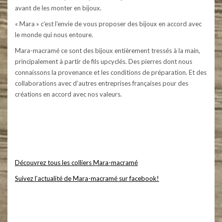
avant de les monter en bijoux.
« Mara » c’est l’envie de vous proposer des bijoux en accord avec
le monde qui nous entoure.
Mara-macramé ce sont des bijoux entièrement tressés à la main,
principalement à partir de fils upcyclés. Des pierres dont nous
connaissons la provenance et les conditions de préparation. Et des
collaborations avec d’autres entreprises françaises pour des
créations en accord avec nos valeurs.
Mara-macramé – Bijoux en micro-macramé et pierres naturelles. Colliers, bracelets, boucles d’oreilles, bagues,
bijoux pour cheveux – dreads – atebas, couronne de fleurs, bijoux pour mariées. Collection de bijoux éthique,
utilisation de fils upcyclés et de pierres respectueuses des hommes et de l’environnement. #maramacrame
#micromacrame #macramecommunity #macrameartist #macramelove #pierresnaturelles #artisanat #creation
Découvrez tous les colliers Mara-macramé
Suivez l’actualité de Mara-macramé sur facebook!
Mara-macramé – Bijoux en micro-macramé et pierres naturelles. Colliers, bracelets, boucles d’oreilles, bagues,
bijoux pour cheveux – dreads – atebas, couronne de fleurs, bijoux pour mariées. Collection de bijoux éthique,
utilisation de fils upcyclés et de pierres respectueuses des hommes et de l’environnement. #maramacrame