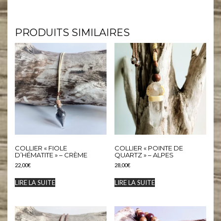
#micromacrame #macramecommunity #macrameartist #macramelove #pierresnaturelles #artisanat #creation
PRODUITS SIMILAIRES
COLLIER « FIOLE
COLLIER « POINTE DE
D’HÉMATITE » – CRÈME
QUARTZ » – ALPES
22,00
€
28,00
€
LIRE LA SUITE
LIRE LA SUITE