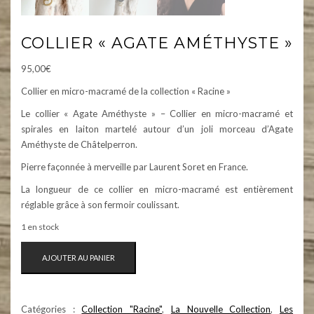
COLLIER « AGATE AMÉTHYSTE »
95,00
€
Collier en micro-macramé de la collection « Racine »
Le collier « Agate Améthyste » – Collier en micro-macramé et
spirales en laiton martelé autour d’un joli morceau d’Agate
Améthyste de Châtelperron.
Pierre façonnée à merveille par Laurent Soret en France.
La longueur de ce collier en micro-macramé est entièrement
réglable grâce à son fermoir coulissant.
1 en stock
QUANTITÉ
AJOUTER AU PANIER
DE
COLLIER
"AGATE
Catégories :
Collection "Racine"
,
La Nouvelle Collection
,
Les
AMÉTHYSTE"