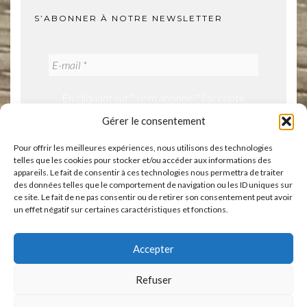
S’ABONNER À NOTRE NEWSLETTER
En cliquant sur "Je m'abonne!" j'accepte
notre politique de confidentialité.
Gérer le consentement
Pour offrir les meilleures expériences, nous utilisons des technologies
telles que les cookies pour stocker et/ou accéder aux informations des
appareils. Le fait de consentir à ces technologies nous permettra de traiter
des données telles que le comportement de navigation ou les ID uniques sur
ce site. Le fait de ne pas consentir ou de retirer son consentement peut avoir
un effet négatif sur certaines caractéristiques et fonctions.
ACCUEIL
BOUTIQUE
ÉVÈNEMENTS
A PROPOS
CONTACT
VOS AVIS
Accepter
MENTIONS LÉGALES
POLITIQUE DE CONFIDENTIALITÉ
Refuser
POLITIQUE DE COOKIES (UE)
CONDITIONS GÉNÉRALES DE VENTE