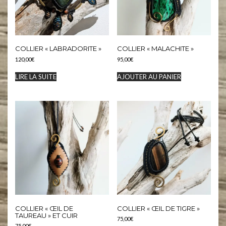
COLLIER « LABRADORITE »
COLLIER « MALACHITE »
120,00
€
95,00
€
LIRE LA SUITE
AJOUTER AU PANIER
COLLIER « ŒIL DE
COLLIER « ŒIL DE TIGRE »
TAUREAU » ET CUIR
75,00
€
75,00
€